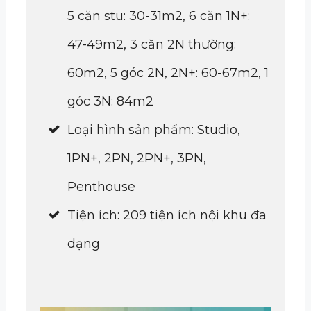
5 căn stu: 30-31m2, 6 căn 1N+:
47-49m2, 3 căn 2N thường:
60m2, 5 góc 2N, 2N+: 60-67m2, 1
góc 3N: 84m2
Loại hình sản phẩm: Studio,
1PN+, 2PN, 2PN+, 3PN,
Penthouse
Tiện ích: 209 tiện ích nội khu đa
dạng