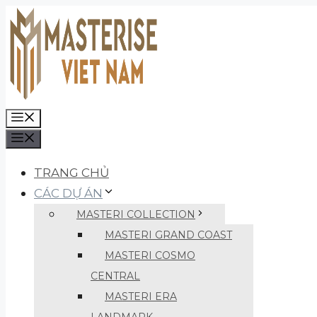
Chuyển
đến
nội
dung
MENU
MENU
TRANG CHỦ
CÁC DỰ ÁN
MASTERI COLLECTION
MASTERI GRAND COAST
MASTERI COSMO
CENTRAL
MASTERI ERA