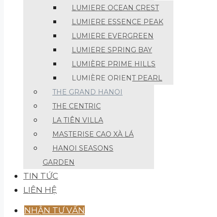
LUMIERE OCEAN CREST
LUMIERE ESSENCE PEAK
LUMIERE EVERGREEN
LUMIERE SPRING BAY
LUMIÈRE PRIME HILLS
LUMIÈRE ORIENT PEARL
THE GRAND HANOI
THE CENTRIC
LA TIÊN VILLA
MASTERISE CAO XÀ LÁ
HANOI SEASONS
GARDEN
TIN TỨC
LIÊN HỆ
NHẬN TƯ VẤN